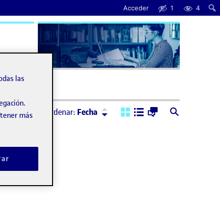
Acceder
1
4
uda
odas las
vegación.
Ordenar:
Descendente
Ordenar:
Fecha
obtener más
rar