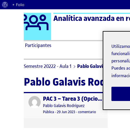
Acerca de WordPress
+ Folio
Logo Ágora
Analítica avanzada en r
Saltar al contenido
Participantes
Utilizam
funcionali
personali
Semestre 20222 - Aula 1
Pablo Galavis Rodríguez
Puedes ac
informaci
Pablo Galavis Rodrígu
PAC 3 – Tarea 3 (Opcional)
Publicado por
Publicado por
Pablo Galavis Rodríguez
Visibilidad:
Fecha de publicación
en PAC 3 – Tarea 3 (Op
Pública
-
29 Jun 2023
-
comentario