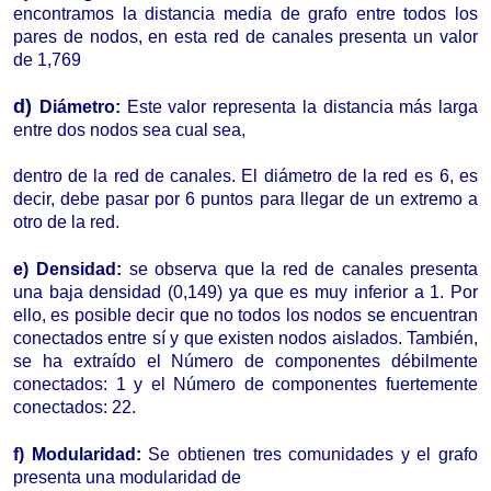
encontramos la distancia media de grafo entre todos los
pares
de nodos, en esta red de canales presenta un valor
de
1,
7
69
d)
Diámetro:
Este valor representa la distancia más larga
entre dos nodos sea cual sea,
dentro de la red de canales. El diámetro de la red es
6
,
es
decir,
debe pasar por
6
puntos para llegar de un extremo a
otro de la red.
e)
Densidad:
se observa que la red de canales presenta
una baja densidad (0,14
9
) ya que
es muy inferior
a 1. Por
ello, es posible decir que no todos los nodos se encuentran
conectados entre sí y que existen nodos aislados
.
También,
se ha extraído el Número de componentes débilmente
conectados: 1 y el Número de componentes fuertemente
conectados: 22.
f) Modularidad:
S
e obtienen
tre
s comunidades y el grafo
presenta una modularidad de