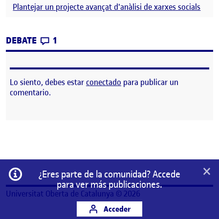
Plantejar un projecte avançat d'anàlisi de xarxes socials
CONTRIBUTIONS
EN PEC 3 – TAREA 3
DEBATE
1
Lo siento, debes estar
conectado
para publicar un
comentario.
×
Información
¿Eres parte de la comunidad? Accede
para ver más publicaciones.
Universitat Oberta de Catalunya © 2026
Acceder