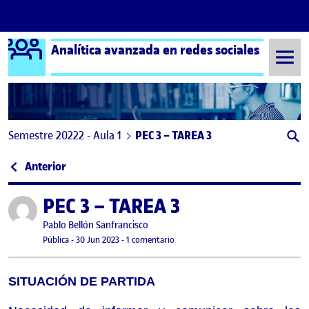
Logo Ágora
Analítica avanzada en redes sociales
Saltar al contenido
Semestre 20222 - Aula 1
PEC 3 – TAREA 3
Navegación de entradas
: PAC 3 – Tarea 3 (Opcional)
Anterior
PEC 3 – TAREA 3
Publicado por
Publicado por
Pablo Bellón Sanfrancisco
Visibilidad:
Fecha de publicación
30 junio, 2023 4:54 pm
en PEC 3 – TAREA 3
Pública
-
30 Jun 2023
-
1 comentario
SITUACIÓN DE PARTIDA