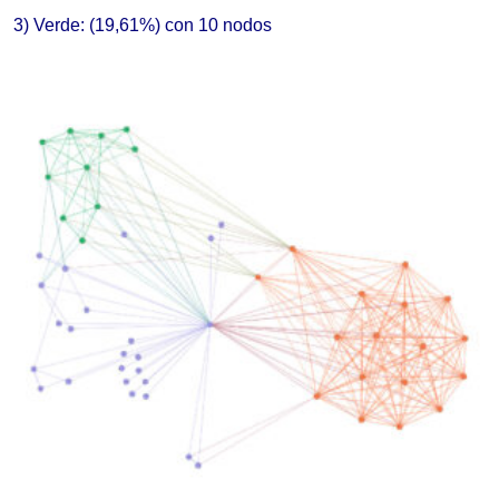
3)
Verde: (1
9,61
%) con
10
nodo
s