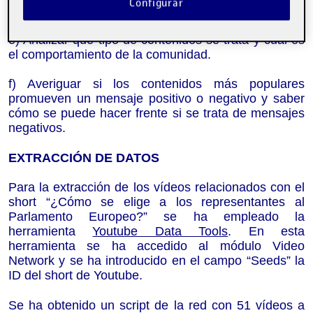
Configurar
interacciones, visualizaciones, etc.
e) Analizar qué tipo de contenidos se trata y cuál es
el comportamiento de la comunidad
.
f)
Averiguar si los contenidos más populares
promueven un mensaje positivo o negativo y saber
cómo se puede hacer frente si se trata de mensajes
negativos.
EXTRACCIÓN DE DATOS
Para la extracción de los
vídeos relacionados con el
short
“¿Cómo se elige a los representantes al
Parlamento Europeo?”
se
ha
emplea
do
la
herramienta
Youtube Data Tools
. En esta
herramienta se ha accedido al
módulo
Video
Network y se ha introducido en el campo “Seeds” la
ID del short de Youtube.
S
e ha obtenido
un script de la red con 51 vídeos
a