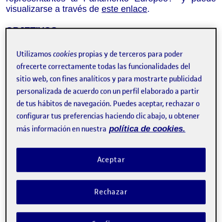
visualizarse a través de
este enlace
.
O
BJETIVOS
a) Conocer y entender lo actores (perfiles) que han
Utilizamos
cookies
propias y de terceros para poder
publicado a
lgún vídeo relacionado con las
ofrecerte correctamente todas las funcionalidades del
elecciones europeas.
sitio web, con fines analíticos y para mostrarte publicidad
personalizada de acuerdo con un perfil elaborado a partir
b) Descubrir la relación de estos perfiles con las
elecciones europeas, cuál es el motivo del empleo
de tus hábitos de navegación. Puedes aceptar, rechazar o
de e
sta temática
y tener la posibilidad de hacerles un
configurar tus preferencias haciendo clic abajo, u obtener
seguimiento y analizar a
spectos básicos tanto del
más información en nuestra
política de cookies.
contenido como del canal
.
c) Visualizar las posibilidades
y técnicas
de
Aceptar
comunicación e
mpleadas
para garantizar una mayor
interacción en el contenido y por tanto, un mayor
alcance e interés entre la comunidad.
Rechazar
d)
Reunir y clasificar para una mejor observación
aquellos v
ídeos
con más likes, comentarios,